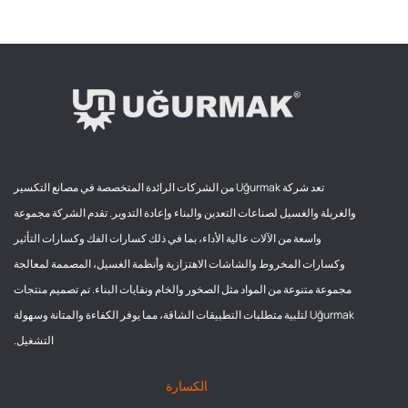
تعد شركة Uğurmak من الشركات الرائدة المتخصصة في مصانع التكسير
والغربلة والغسيل لصناعات التعدين والبناء وإعادة التدوير. تقدم الشركة مجموعة
واسعة من الآلات عالية الأداء، بما في ذلك كسارات الفك وكسارات التأثير
وكسارات المخروط والشاشات الاهتزازية وأنظمة الغسيل، المصممة لمعالجة
مجموعة متنوعة من المواد مثل الصخور والخام ونفايات البناء. تم تصميم منتجات
Uğurmak لتلبية متطلبات التطبيقات الشاقة، مما يوفر الكفاءة والمتانة وسهولة
التشغيل.
الكسارة