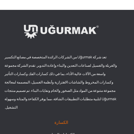
تعد شركة Uğurmak من الشركات الرائدة المتخصصة في مصانع التكسير
والغربلة والغسيل لصناعات التعدين والبناء وإعادة التدوير. تقدم الشركة مجموعة
واسعة من الآلات عالية الأداء، بما في ذلك كسارات الفك وكسارات التأثير
وكسارات المخروط والشاشات الاهتزازية وأنظمة الغسيل، المصممة لمعالجة
مجموعة متنوعة من المواد مثل الصخور والخام ونفايات البناء. تم تصميم منتجات
Uğurmak لتلبية متطلبات التطبيقات الشاقة، مما يوفر الكفاءة والمتانة وسهولة
التشغيل.
الكسارة