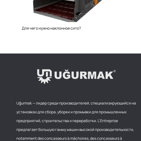
Для чего нужно наклонное сито?
Uğurmak — лидер среди производителей, специализирующийся на
установках для сбора, уборки и промывки для промышленных
предприятий, строительства и переработки. L'Entreprise
предлагает большую гамму машин высокой производительности,
notamment des concasseurs à mâchoires, des concasseurs à