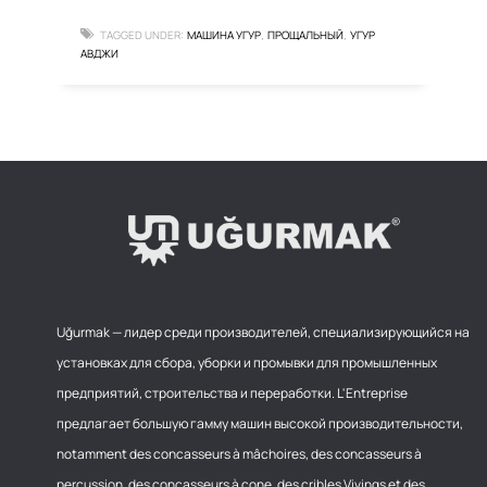
TAGGED UNDER:
МАШИНА УГУР
ПРОЩАЛЬНЫЙ
УГУР
,
,
АВДЖИ
Uğurmak — лидер среди производителей, специализирующийся на
установках для сбора, уборки и промывки для промышленных
предприятий, строительства и переработки. L'Entreprise
предлагает большую гамму машин высокой производительности,
notamment des concasseurs à mâchoires, des concasseurs à
percussion, des concasseurs à cone, des cribles Vivings et des