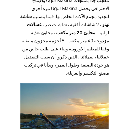
معجب جدا بمنتجات Uğur Makina والإنتاج
الاحترافي وفضل Uğur Makina مرة أخرى
لتجديد مجمع الآلات الخاص بها. قمنا بتسليم
شاشة
تهتز
، 2 شاشات أفقية ، شاشات صر ،
غسالات
لولبية ،
مخابئ 20 متر مكعب
، مخابئ تغذية
مزدوجة 40 متر مكعب ، 5 أحزمة مخزون متنقلة
وفقا للمعايير الأوروبية وبناء على طلب خاص من
عملائنا ، لعملائنا ، الذين ذكروا أن سبب التفضيل
هو جودة الصنعة وطول العمر ، وبدأنا في تركيب
مصنع التكسير والغربلة.