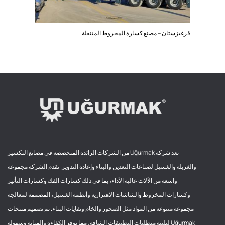
قرغيزستان – مصنع كسارة المخروط المتنقلة
تعد شركة Uğurmak من الشركات الرائدة المتخصصة في مصانع التكسير
والغربلة والغسيل لصناعات التعدين والبناء وإعادة التدوير. تقدم الشركة مجموعة
واسعة من الآلات عالية الأداء، بما في ذلك كسارات الفك وكسارات التأثير
وكسارات المخروط والشاشات الاهتزازية وأنظمة الغسيل، المصممة لمعالجة
مجموعة متنوعة من المواد مثل الصخور والخام ونفايات البناء. تم تصميم منتجات
Uğurmak لتلبية متطلبات التطبيقات الشاقة، مما يوفر الكفاءة والمتانة وسهولة