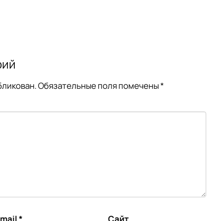
рий
бликован.
Обязательные поля помечены
*
mail
*
Сайт