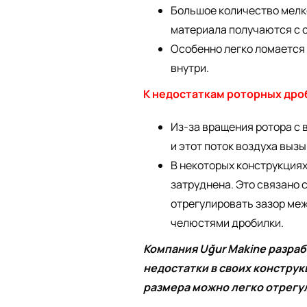
Большое количество мелк
материала получаются с 
Особенно легко ломается
внутри.
К недостаткам роторных дро
Из-за вращения ротора с 
и этот поток воздуха выз
В некоторых конструкция
затруднена. Это связано 
отрегулировать зазор м
челюстями дробилки.
Компания Uğur Makine разраб
недостатки в своих констру
размера можно легко отрегу