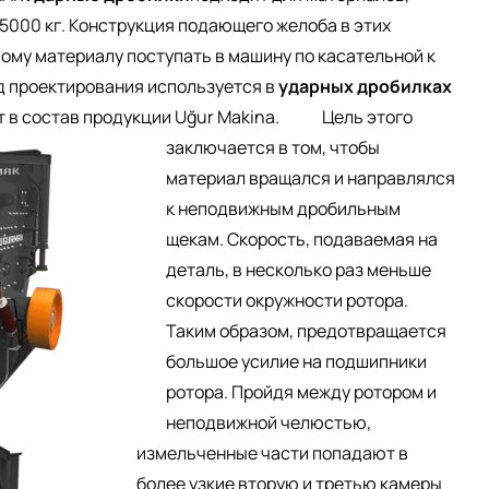
5000 кг. Конструкция подающего желоба в этих
ому материалу поступать в машину по касательной к
д проектирования используется в
ударных дробилках
т в состав продукции Uğur Makina.
Цель этого
заключается в том, чтобы
материал вращался и направлялся
к неподвижным дробильным
щекам. Скорость, подаваемая на
деталь, в несколько раз меньше
скорости окружности ротора.
Таким образом, предотвращается
большое усилие на подшипники
ротора. Пройдя между ротором и
неподвижной челюстью,
измельченные части попадают в
более узкие вторую и третью камеры