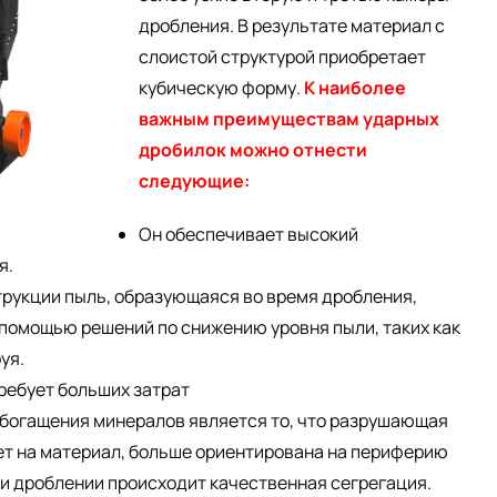
дробления. В результате материал с
слоистой структурой приобретает
кубическую форму.
К наиболее
важным преимуществам ударных
дробилок можно отнести
следующие:
Он обеспечивает высокий
я.
трукции пыль, образующаяся во время дробления,
 помощью решений по снижению уровня пыли, таких как
уя.
ребует больших затрат
огащения минералов является то, что разрушающая
ет на материал, больше ориентирована на периферию
ри дроблении происходит качественная сегрегация.