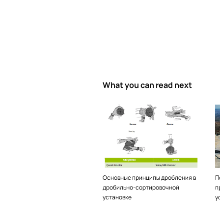
What you can read next
Основные принципы дробления в
П
дробильно-сортировочной
п
установке
у