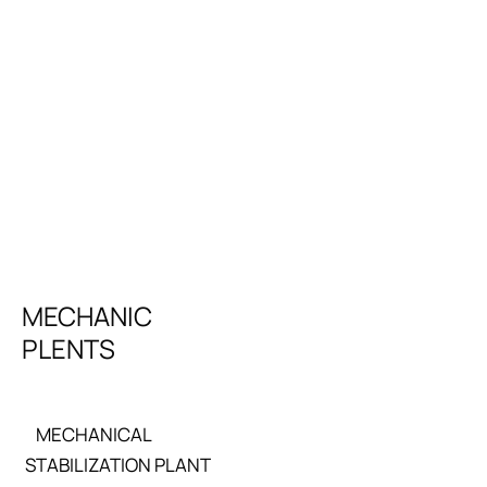
lage. L'entreprise propose une large gamme de machines hautes performances,
 variété de matériaux tels que la roche, le minerai et les déchets de construction
MECHANIC
PLENTS
MECHANICAL
STABILIZATION PLANT