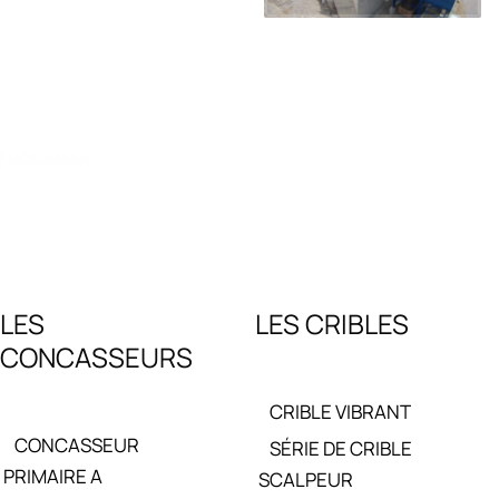
urmak est un fabricant leader spécialisé dans les installations de concassage, de 
tamment des concasseurs à mâchoires, des concasseurs à percussion, des concasseur
s produits d'Uğurmak sont conçus pour répondre aux bésoin des applications lourdes, o
LES
LES CRIBLES
CONCASSEURS
CRIBLE VIBRANT
CONCASSEUR
SÉRIE DE CRIBLE
PRIMAIRE A
SCALPEUR