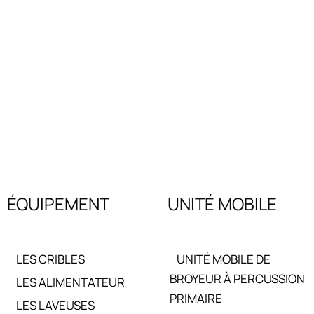
criblage et de lavage pour les industries minières, de la construction et du recyc
s à cône, des cribles vibrants et des systèmes de lavage, conçus pour traiter une
ffrant efficacité, durabilité et facilité d'utilisation.
ÉQUIPEMENT
UNITÉ MOBILE
LES CRIBLES
UNITÉ MOBILE DE
BROYEUR À PERCUSSION
LES ALIMENTATEUR
PRIMAIRE
LES LAVEUSES