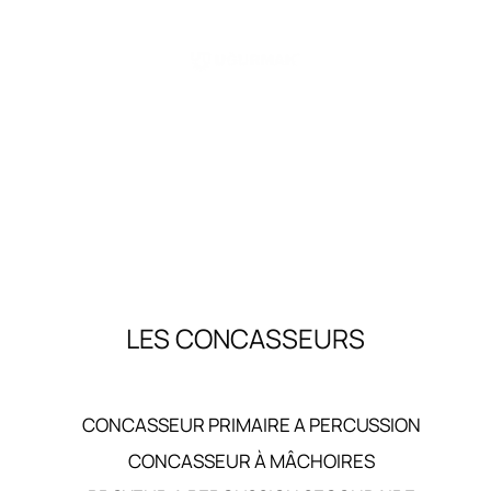
urmak est un fabricant leader spécialisé dans les installations de concassage, de
iblage et de lavage pour les industries minières, de la construction et du recyclage.
entreprise propose une large gamme de machines hautes performances, notamme
s concasseurs à mâchoires, des concasseurs à percussion, des concasseurs à côn
s cribles vibrants et des systèmes de lavage, conçus pour traiter une variété de
tériaux tels que la roche, le minerai et les déchets de construction. Les produits
Uğurmak sont conçus pour répondre aux bésoin des applications lourdes, offrant
icacité, durabilité et facilité d'utilisation.
LES CONCASSEURS
CONCASSEUR PRIMAIRE A PERCUSSION
CONCASSEUR À MÂCHOIRES